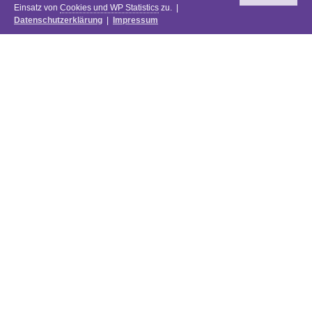
Einsatz von
Cookies und WP Statistics
zu. |
Datenschutzerklärung
|
Impressum
Newsletter
DIE PREISE DES FESTIVALS 2025