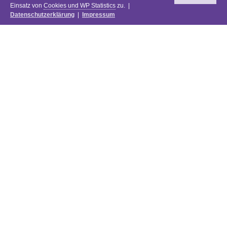
Einsatz von
Cookies und WP Statistics
zu. |
Datenschutzerklärung
|
Impressum
Newsletter
DIE PREISE DES FESTIVALS 2025