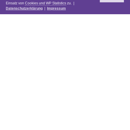
Einsatz von
Cookies und WP Statistics
zu. |
Datenschutzerklärung
|
Impressum
Newsletter
DIE PREISE DES FESTIVALS 2025