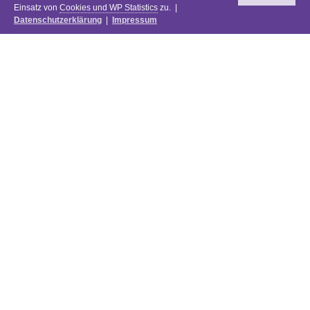
Einsatz von
Cookies und WP Statistics
zu. |
Datenschutzerklärung
|
Impressum
Newsletter
DIE PREISE DES FESTIVALS 2025