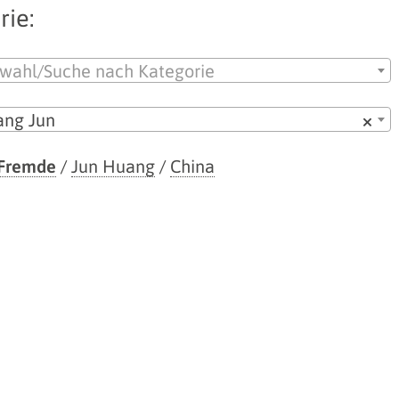
ie:
wahl/Suche nach Kategorie
ng Jun
×
 Fremde
/
Jun Huang
/
China