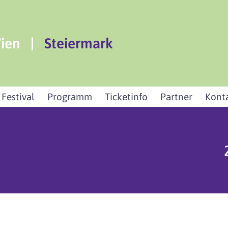
ien
|
Steiermark
 Festival
Programm
Ticketinfo
Partner
Kont