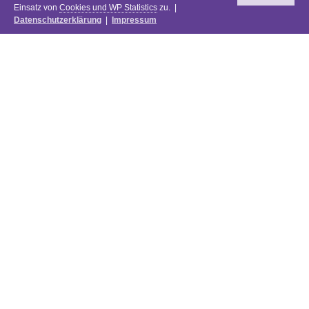
Einsatz von
Cookies und WP Statistics
zu. |
Datenschutzerklärung
|
Impressum
Newsletter
DIE PREISE DES FESTIVALS 2025