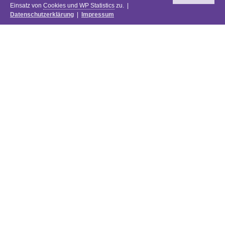
Einsatz von
Cookies und WP Statistics
zu. |
Datenschutzerklärung
|
Impressum
Newsletter
DIE PREISE DES FESTIVALS 2025