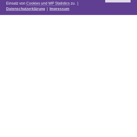
Einsatz von
Cookies und WP Statistics
zu. |
Datenschutzerklärung
|
Impressum
Newsletter
DIE PREISE DES FESTIVALS 2025