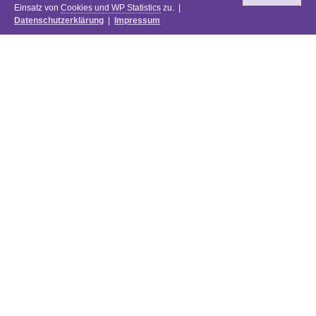
Einsatz von
Cookies und WP Statistics
zu. |
Datenschutzerklärung
|
Impressum
Newsletter
DIE PREISE DES FESTIVALS 2025