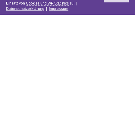
Einsatz von
Cookies und WP Statistics
zu. |
Datenschutzerklärung
|
Impressum
Newsletter
DIE PREISE DES FESTIVALS 2025