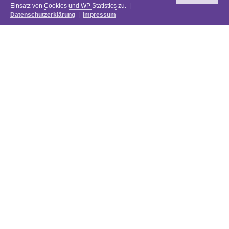
Einsatz von
Cookies und WP Statistics
zu. |
Datenschutzerklärung
|
Impressum
Newsletter
DIE PREISE DES FESTIVALS 2025