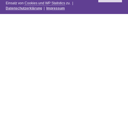
Einsatz von
Cookies und WP Statistics
zu. |
Datenschutzerklärung
|
Impressum
Newsletter
DIE PREISE DES FESTIVALS 2025