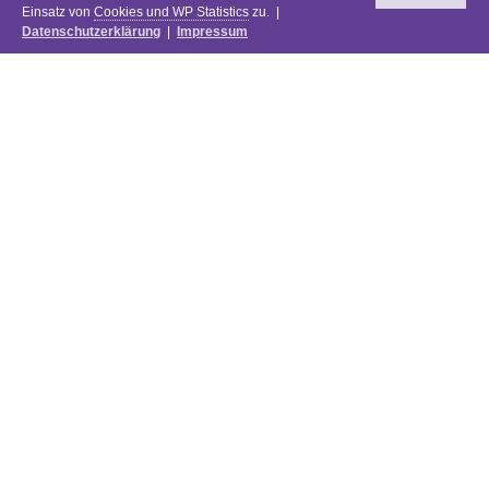
Einsatz von
Cookies und WP Statistics
zu. |
Datenschutzerklärung
|
Impressum
Newsletter
DIE PREISE DES FESTIVALS 2025