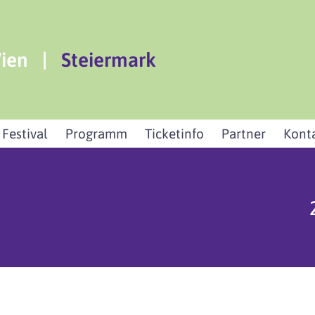
ien
|
Steiermark
 Festival
Programm
Ticketinfo
Partner
Kont