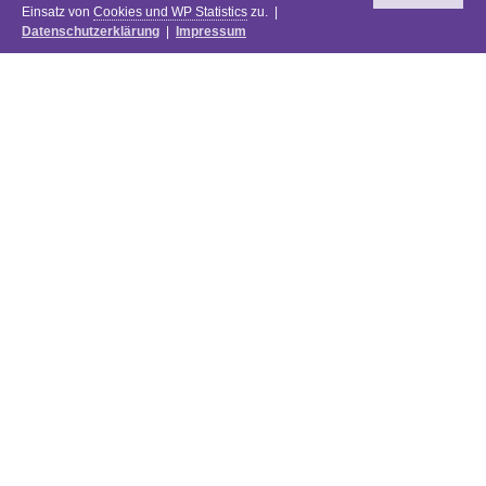
Einsatz von
Cookies und WP Statistics
zu. |
Datenschutzerklärung
|
Impressum
Newsletter
DIE PREISE DES FESTIVALS 2025