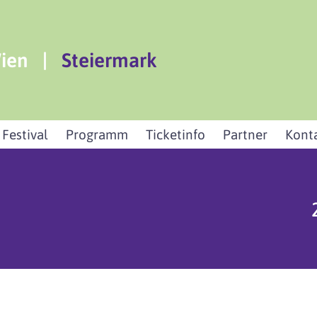
ien
|
Steiermark
 Festival
Programm
Ticketinfo
Partner
Kont