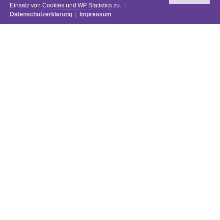
Einsatz von
Cookies und WP Statistics
zu. |
Datenschutzerklärung
|
Impressum
Newsletter
DIE PREISE DES FESTIVALS 2025