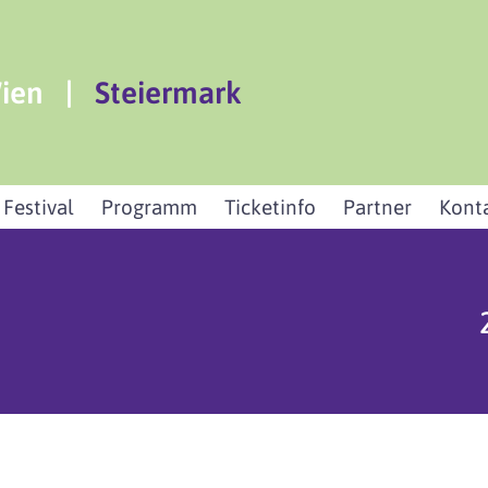
ien
|
Steiermark
 Festival
Programm
Ticketinfo
Partner
Kont