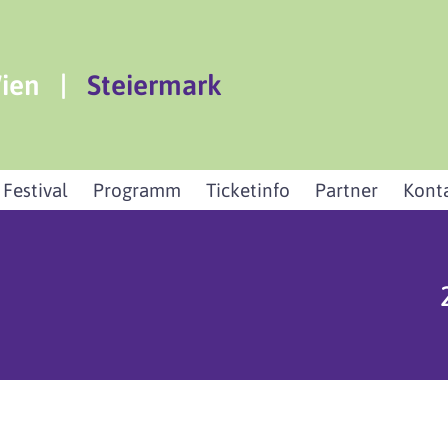
ien
|
Steiermark
 Festival
Programm
Ticketinfo
Partner
Kont