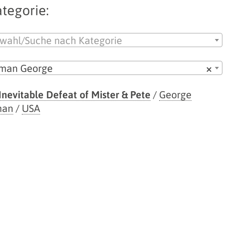
tegorie:
wahl/Suche nach Kategorie
lman George
×
Inevitable Defeat of Mister & Pete
/
George
man
/
USA