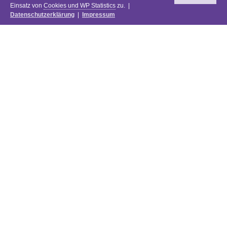
Einsatz von
Cookies und WP Statistics
zu. |
Datenschutzerklärung
|
Impressum
Newsletter
DIE PREISE DES FESTIVALS 2025