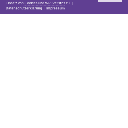
Einsatz von
Cookies und WP Statistics
zu. |
Datenschutzerklärung
|
Impressum
Newsletter
DIE PREISE DES FESTIVALS 2025