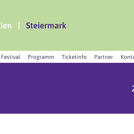
ien
|
Steiermark
 Festival
Programm
Ticketinfo
Partner
Kont