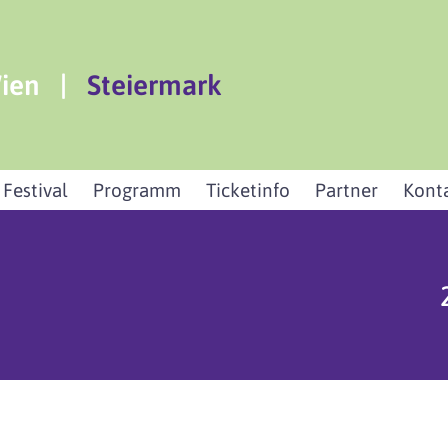
ien
|
Steiermark
 Festival
Programm
Ticketinfo
Partner
Kont