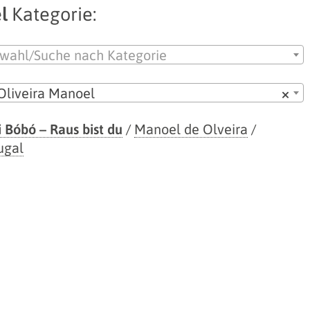
l
Kategorie:
wahl/Suche nach Kategorie
Oliveira Manoel
×
i Bóbó – Raus bist du
/
Manoel de Olveira
/
ugal