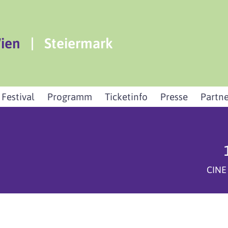
ien
|
Steiermark
 Festival
Programm
Ticketinfo
Presse
Partne
CINE