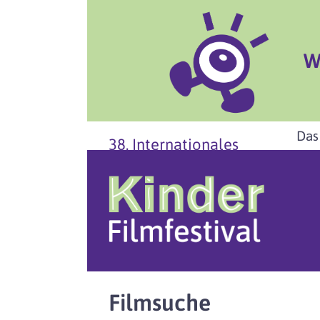
W
Das
38. Internationales
Filmsuche