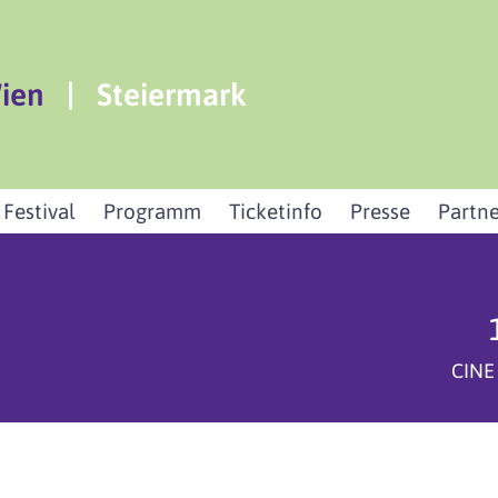
ien
|
Steiermark
 Festival
Programm
Ticketinfo
Presse
Partne
CINE