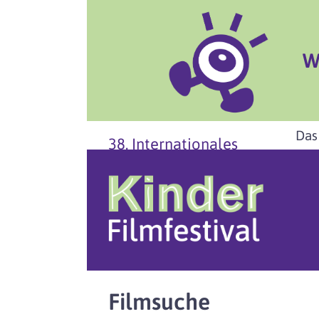
W
Das
38. Internationales
Filmsuche