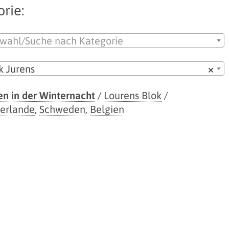
rie:
wahl/Suche nach Kategorie
k Jurens
×
en in der Winternacht
/
Lourens Blok
/
erlande
,
Schweden
,
Belgien