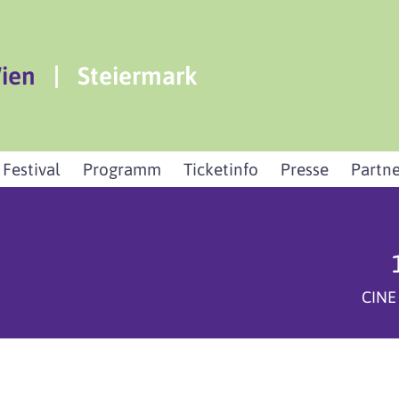
ien
|
Steiermark
 Festival
Programm
Ticketinfo
Presse
Partne
CINE