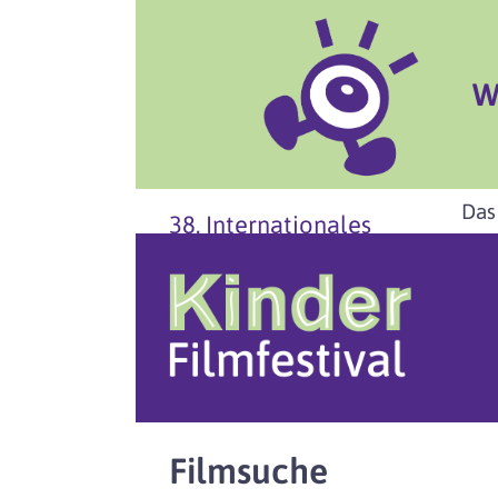
W
Das
38. Internationales
Filmsuche