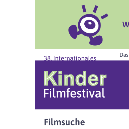
W
Das
38. Internationales
Filmsuche