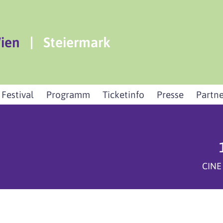
ien
|
Steiermark
 Festival
Programm
Ticketinfo
Presse
Partne
CINE