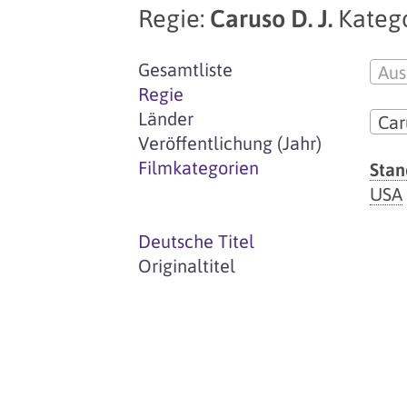
Regie:
Caruso D. J.
Katego
Gesamtliste
Aus
Regie
Länder
Car
Veröffentlichung (Jahr)
Filmkategorien
Stan
USA
Deutsche Titel
Originaltitel