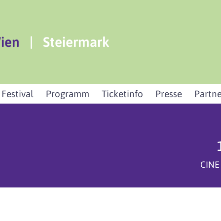
ien
|
Steiermark
 Festival
Programm
Ticketinfo
Presse
Partne
CINE