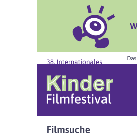
W
Das
38. Internationales
Filmsuche