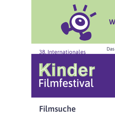
W
Das
38. Internationales
Filmsuche