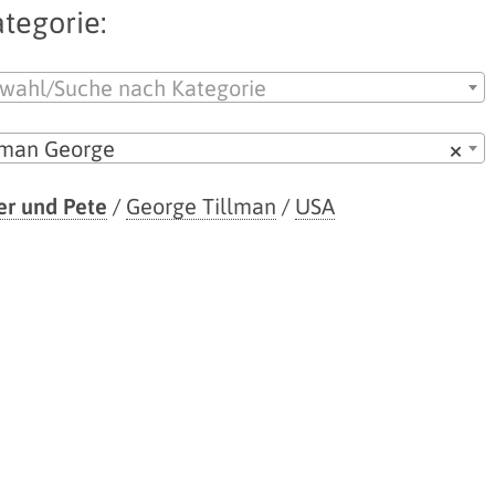
tegorie:
wahl/Suche nach Kategorie
lman George
×
er und Pete
/
George Tillman
/
USA