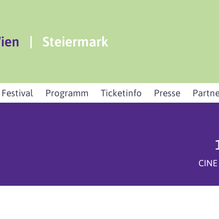
ien
|
Steiermark
 Festival
Programm
Ticketinfo
Presse
Partne
CINE