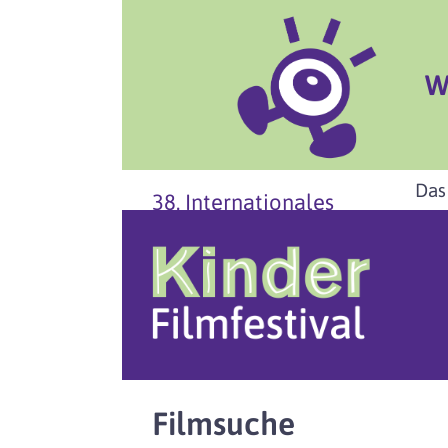
W
Das
38. Internationales
Filmsuche