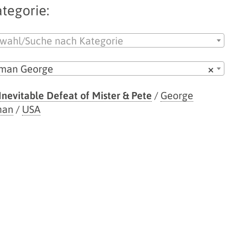
tegorie:
wahl/Suche nach Kategorie
lman George
×
Inevitable Defeat of Mister & Pete
/
George
man
/
USA