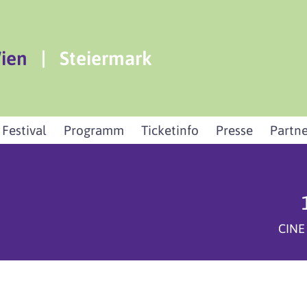
ien
|
Steiermark
 Festival
Programm
Ticketinfo
Presse
Partne
CINE