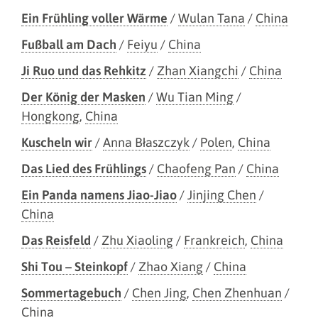
Ein Frühling voller Wärme
/
Wulan Tana
/
China
Fußball am Dach
/
Feiyu
/
China
Ji Ruo und das Rehkitz
/
Zhan Xiangchi
/
China
Der König der Masken
/
Wu Tian Ming
/
Hongkong
,
China
Kuscheln wir
/
Anna Błaszczyk
/
Polen
,
China
Das Lied des Frühlings
/
Chaofeng Pan
/
China
Ein Panda namens Jiao-Jiao
/
Jinjing Chen
/
China
Das Reisfeld
/
Zhu Xiaoling
/
Frankreich
,
China
Shi Tou – Steinkopf
/
Zhao Xiang
/
China
Sommertagebuch
/
Chen Jing
,
Chen Zhenhuan
/
China