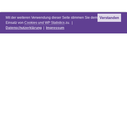
Mit der weiteren Verwendung dieser Seite stimmen Sie dem
Verstanden
Einsatz von
Cookies und WP Statistics
zu. |
Datenschutzerklärung
|
Impressum
Newsletter