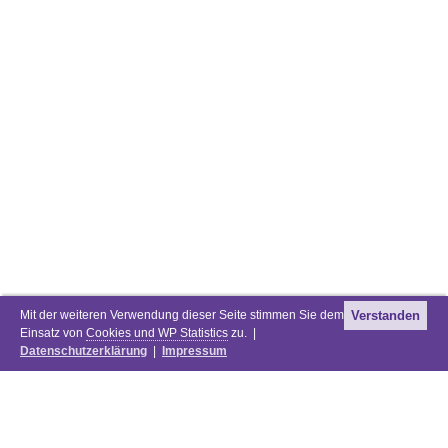
Mit der weiteren Verwendung dieser Seite stimmen Sie dem
Verstanden
Einsatz von
Cookies und WP Statistics
zu. |
Datenschutzerklärung
|
Impressum