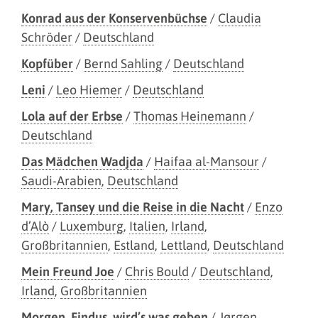
Konrad aus der Konservenbüchse
/
Claudia
Schröder
/
Deutschland
Kopfüber
/
Bernd Sahling
/
Deutschland
Leni
/
Leo Hiemer
/
Deutschland
Lola auf der Erbse
/
Thomas Heinemann
/
Deutschland
Das Mädchen Wadjda
/
Haifaa al-Mansour
/
Saudi-Arabien
,
Deutschland
Mary, Tansey und die Reise in die Nacht
/
Enzo
d’Alò
/
Luxemburg
,
Italien
,
Irland
,
Großbritannien
,
Estland
,
Lettland
,
Deutschland
Mein Freund Joe
/
Chris Bould
/
Deutschland
,
Irland
,
Großbritannien
Morgen, Findus, wird’s was geben
/
Jørgen