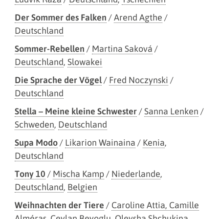
Der Sommer des Falken
/
Arend Agthe
/
Deutschland
Sommer-Rebellen
/
Martina Saková
/
Deutschland
,
Slowakei
Die Sprache der Vögel
/
Fred Noczynski
/
Deutschland
Stella – Meine kleine Schwester
/
Sanna Lenken
/
Schweden
,
Deutschland
Supa Modo
/
Likarion Wainaina
/
Kenia
,
Deutschland
Tony 10
/
Mischa Kamp
/
Niederlande
,
Deutschland
,
Belgien
Weihnachten der Tiere
/
Caroline Attia, Camille
Alméras
,
Ceylan Beyoglu, Oleysha Shchukina
,