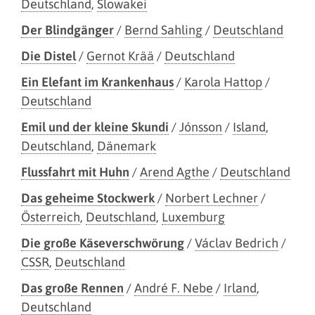
Deutschland
,
Slowakei
Der Blindgänger
/
Bernd Sahling
/
Deutschland
Die Distel
/
Gernot Krää
/
Deutschland
Ein Elefant im Krankenhaus
/
Karola Hattop
/
Deutschland
Emil und der kleine Skundi
/
Jónsson
/
Island
,
Deutschland
,
Dänemark
Flussfahrt mit Huhn
/
Arend Agthe
/
Deutschland
Das geheime Stockwerk
/
Norbert Lechner
/
Österreich
,
Deutschland
,
Luxemburg
Die große Käseverschwörung
/
Václav Bedrich
/
CSSR
,
Deutschland
Das große Rennen
/
André F. Nebe
/
Irland
,
Deutschland