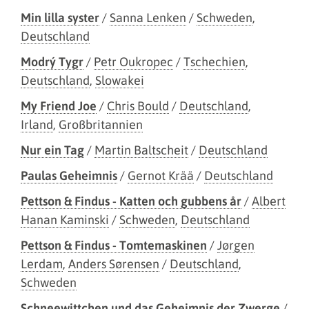
Min lilla syster
/
Sanna Lenken
/
Schweden
,
Deutschland
Modrý Tygr
/
Petr Oukropec
/
Tschechien
,
Deutschland
,
Slowakei
My Friend Joe
/
Chris Bould
/
Deutschland
,
Irland
,
Großbritannien
Nur ein Tag
/
Martin Baltscheit
/
Deutschland
Paulas Geheimnis
/
Gernot Krää
/
Deutschland
Pettson & Findus - Katten och gubbens år
/
Albert
Hanan Kaminski
/
Schweden
,
Deutschland
Pettson & Findus - Tomtemaskinen
/
Jørgen
Lerdam
,
Anders Sørensen
/
Deutschland
,
Schweden
Schneewittchen und das Geheimnis der Zwerge
/