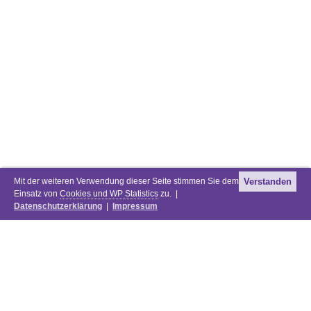
Mit der weiteren Verwendung dieser Seite stimmen Sie dem
Verstanden
Einsatz von
Cookies und WP Statistics
zu. |
Datenschutzerklärung
|
Impressum