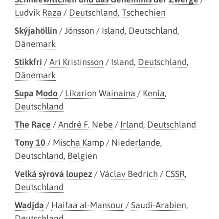
Ludvik Raza
/
Deutschland
,
Tschechien
Skýjahöllin
/
Jónsson
/
Island
,
Deutschland
,
Dänemark
Stikkfri
/
Ari Kristinsson
/
Island
,
Deutschland
,
Dänemark
Supa Modo
/
Likarion Wainaina
/
Kenia
,
Deutschland
The Race
/
André F. Nebe
/
Irland
,
Deutschland
Tony 10
/
Mischa Kamp
/
Niederlande
,
Deutschland
,
Belgien
Velká sýrová loupez
/
Václav Bedrich
/
CSSR
,
Deutschland
Wadjda
/
Haifaa al-Mansour
/
Saudi-Arabien
,
Deutschland