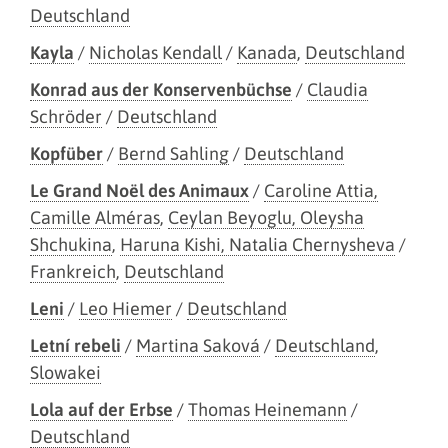
Deutschland
Kayla
/
Nicholas Kendall
/
Kanada
,
Deutschland
Konrad aus der Konservenbüchse
/
Claudia
Schröder
/
Deutschland
Kopfüber
/
Bernd Sahling
/
Deutschland
Le Grand Noël des Animaux
/
Caroline Attia,
Camille Alméras
,
Ceylan Beyoglu, Oleysha
Shchukina
,
Haruna Kishi, Natalia Chernysheva
/
Frankreich
,
Deutschland
Leni
/
Leo Hiemer
/
Deutschland
Letní rebeli
/
Martina Saková
/
Deutschland
,
Slowakei
Lola auf der Erbse
/
Thomas Heinemann
/
Deutschland