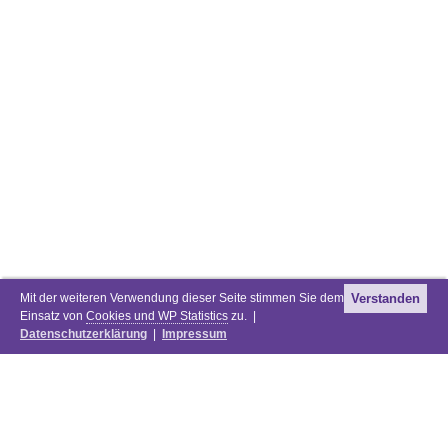
Mit der weiteren Verwendung dieser Seite stimmen Sie dem
Verstanden
Einsatz von
Cookies und WP Statistics
zu. |
Datenschutzerklärung
|
Impressum