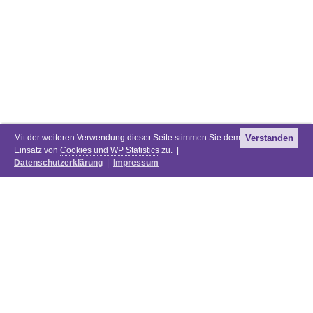
Mit der weiteren Verwendung dieser Seite stimmen Sie dem
Verstanden
Einsatz von
Cookies und WP Statistics
zu. |
Datenschutzerklärung
|
Impressum