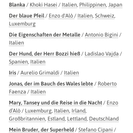
Blanka
/
Khoki Hasei
/
Italien
,
Philippinen
,
Japan
Der blaue Pfeil
/
Enzo d'Alò
/
Italien
,
Schweiz
,
Luxemburg
Die Eigenschaften der Metalle
/
Antonio Bigini
/
Italien
Der Hund, der Herr Bozzi hieß
/
Ladislao Vajda
/
Spanien
,
Italien
Iris
/
Aurelio Grimaldi
/
Italien
Jonas, der im Bauch des Wales lebte
/
Roberto
Faenza
/
Italien
Mary, Tansey und die Reise in die Nacht
/
Enzo
d’Alò
/
Luxemburg
,
Italien
,
Irland
,
Großbritannien
,
Estland
,
Lettland
,
Deutschland
Mein Bruder, der Superheld
/
Stefano Cipani
/