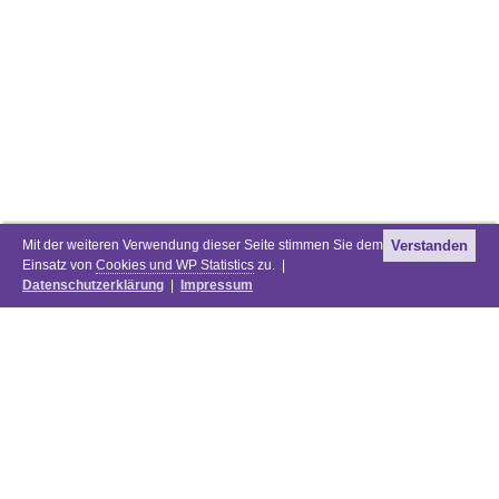
Mit der weiteren Verwendung dieser Seite stimmen Sie dem
Verstanden
Einsatz von
Cookies und WP Statistics
zu. |
Datenschutzerklärung
|
Impressum