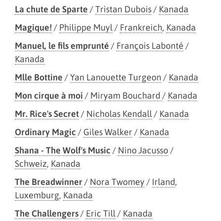
La chute de Sparte
/
Tristan Dubois
/
Kanada
Magique!
/
Philippe Muyl
/
Frankreich
,
Kanada
Manuel, le fils emprunté
/
François Labonté
/
Kanada
Mlle Bottine
/
Yan Lanouette Turgeon
/
Kanada
Mon cirque à moi
/
Miryam Bouchard
/
Kanada
Mr. Rice's Secret
/
Nicholas Kendall
/
Kanada
Ordinary Magic
/
Giles Walker
/
Kanada
Shana - The Wolf's Music
/
Nino Jacusso
/
Schweiz
,
Kanada
The Breadwinner
/
Nora Twomey
/
Irland
,
Luxemburg
,
Kanada
The Challengers
/
Eric Till
/
Kanada