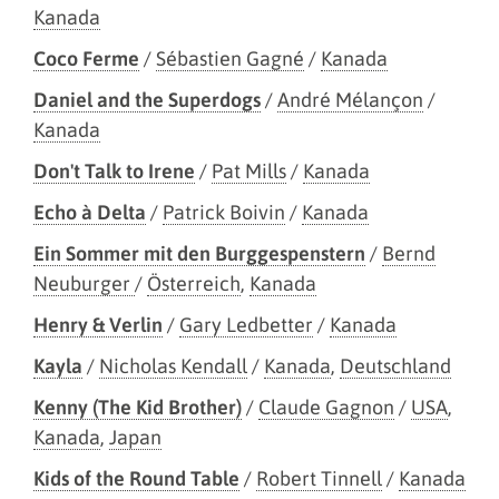
Kanada
Coco Ferme
/
Sébastien Gagné
/
Kanada
Daniel and the Superdogs
/
André Mélançon
/
Kanada
Don't Talk to Irene
/
Pat Mills
/
Kanada
Echo à Delta
/
Patrick Boivin
/
Kanada
Ein Sommer mit den Burggespenstern
/
Bernd
Neuburger
/
Österreich
,
Kanada
Henry & Verlin
/
Gary Ledbetter
/
Kanada
Kayla
/
Nicholas Kendall
/
Kanada
,
Deutschland
Kenny (The Kid Brother)
/
Claude Gagnon
/
USA
,
Kanada
,
Japan
Kids of the Round Table
/
Robert Tinnell
/
Kanada