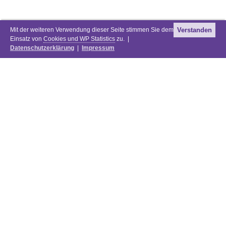
Mit der weiteren Verwendung dieser Seite stimmen Sie dem
Verstanden
Einsatz von
Cookies und WP Statistics
zu. |
Datenschutzerklärung
|
Impressum
Newsletter