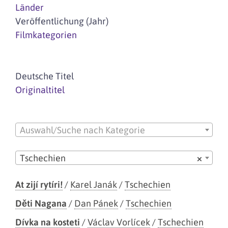
Länder
Veröffentlichung (Jahr)
Filmkategorien
Deutsche Titel
Originaltitel
Auswahl/Suche nach Kategorie
Tschechien
×
At zijí rytíri!
/
Karel Janák
/
Tschechien
Děti Nagana
/
Dan Pánek
/
Tschechien
Dívka na kosteti
/
Václav Vorlícek
/
Tschechien