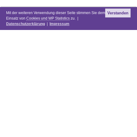
Mit der weiteren Verwendung dieser Seite stimmen Sie dem
Verstanden
Einsatz von
Cookies und WP Statistics
zu. |
Datenschutzerklärung
|
Impressum
Newsletter