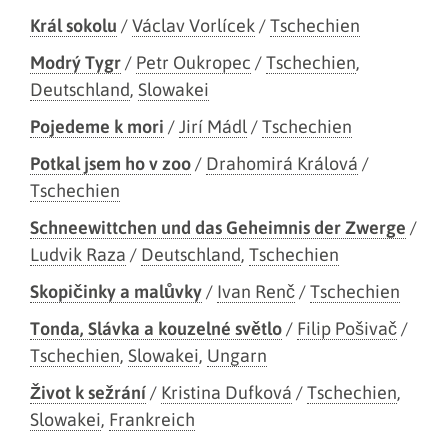
Král sokolu
/
Václav Vorlícek
/
Tschechien
Modrý Tygr
/
Petr Oukropec
/
Tschechien
,
Deutschland
,
Slowakei
Pojedeme k mori
/
Jirí Mádl
/
Tschechien
Potkal jsem ho v zoo
/
Drahomirá Králová
/
Tschechien
Schneewittchen und das Geheimnis der Zwerge
/
Ludvik Raza
/
Deutschland
,
Tschechien
Skopičinky a malůvky
/
Ivan Renč
/
Tschechien
Tonda, Slávka a kouzelné světlo
/
Filip Pošivač
/
Tschechien
,
Slowakei
,
Ungarn
Život k sežrání
/
Kristina Dufková
/
Tschechien
,
Slowakei
,
Frankreich