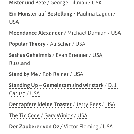
Mister und Pete
/
George Tillman
/
USA
Ein Monster auf Bestellung
/
Paulina Lagudi
/
USA
Moondance Alexander
/
Michael Damian
/
USA
Popular Theory
/
Ali Scher
/
USA
Sashas Geheimnis
/
Evan Brenner
/
USA
,
Russland
Stand by Me
/
Rob Reiner
/
USA
Standing Up – Gemeinsam sind wir stark
/
D. J.
Caruso
/
USA
Der tapfere kleine Toaster
/
Jerry Rees
/
USA
The Tic Code
/
Gary Winick
/
USA
Der Zauberer von Oz
/
Victor Fleming
/
USA