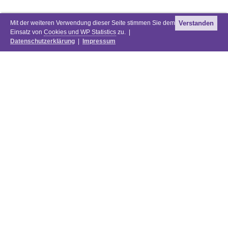
Mit der weiteren Verwendung dieser Seite stimmen Sie dem
Verstanden
Einsatz von
Cookies und WP Statistics
zu. |
Datenschutzerklärung
|
Impressum
Newsletter