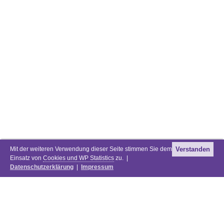
Mit der weiteren Verwendung dieser Seite stimmen Sie dem
Verstanden
Einsatz von
Cookies und WP Statistics
zu. |
Datenschutzerklärung
|
Impressum