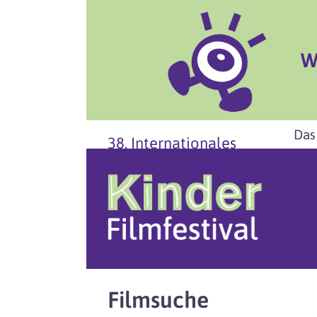
W
Das
38. Internationales
Filmsuche