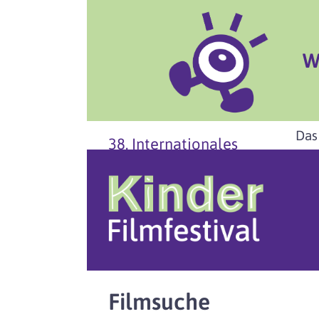
W
Das
38. Internationales
Filmsuche