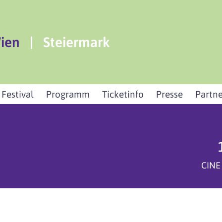
ien
|
Steiermark
 Festival
Programm
Ticketinfo
Presse
Partne
CINE