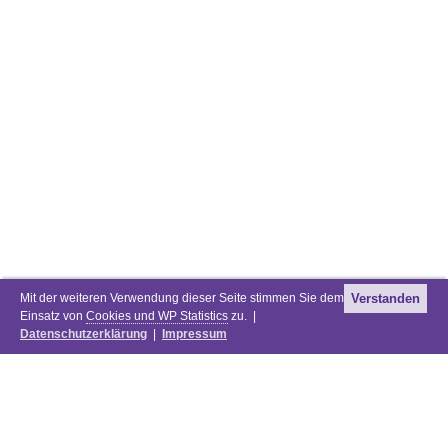
Mit der weiteren Verwendung dieser Seite stimmen Sie dem
Verstanden
Einsatz von
Cookies und WP Statistics
zu. |
Datenschutzerklärung
|
Impressum