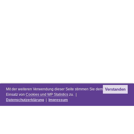
Mit der weiteren Verwendung dieser Seite stimmen Sie dem
Verstanden
Einsatz von
Cookies und WP Statistics
zu. |
Datenschutzerklärung
|
Impressum