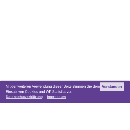
Mit der weiteren Verwendung dieser Seite stimmen Sie dem
Verstanden
Einsatz von
Cookies und WP Statistics
zu. |
Datenschutzerklärung
|
Impressum