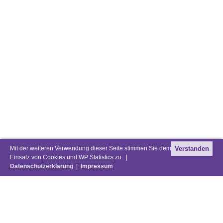
Mit der weiteren Verwendung dieser Seite stimmen Sie dem
Verstanden
Einsatz von
Cookies und WP Statistics
zu. |
Datenschutzerklärung
|
Impressum