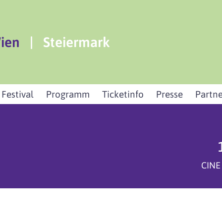
ien
|
Steiermark
 Festival
Programm
Ticketinfo
Presse
Partne
CINE