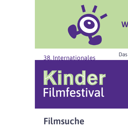
W
Das
38. Internationales
Filmsuche