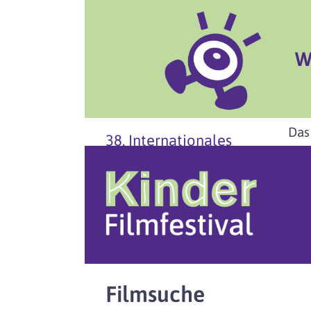
W
Das
38. Internationales
Filmsuche