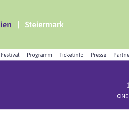
ien
|
Steiermark
 Festival
Programm
Ticketinfo
Presse
Partne
CINE