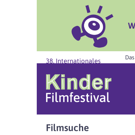
W
Das
38. Internationales
Filmsuche