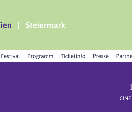
ien
|
Steiermark
 Festival
Programm
Ticketinfo
Presse
Partne
CINE