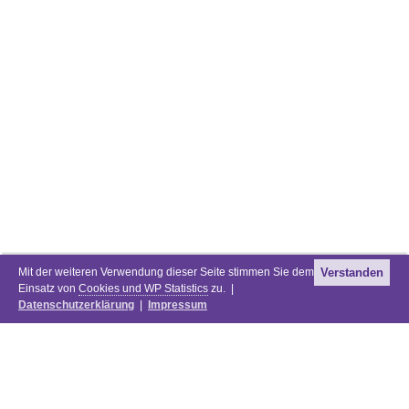
Mit der weiteren Verwendung dieser Seite stimmen Sie dem
Verstanden
Einsatz von
Cookies und WP Statistics
zu. |
Datenschutzerklärung
|
Impressum